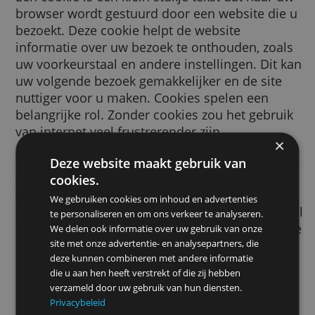
Een cookie is een klein stukje tekst dat naar
browser wordt gestuurd door een website d
bezoekt. Deze cookie helpt de website
informatie over uw bezoek te onthouden, zo
uw voorkeurstaal en andere instellingen. Di
uw volgende bezoek gemakkelijker en de sit
nuttiger voor u maken. Cookies spelen een
belangrijke rol. Zonder cookies zou het gebr
van internet veel frustrerender zijn.
We gebruiken cookies voor vele doeleinden
Deze website maakt gebruik van
gebruiken ze om bijvoorbeeld uw veilig zoe
cookies.
voorkeuren te onthouden, de advertenties d
We gebruiken cookies om inhoud en advertenties
ziet relevanter voor u te maken, te tellen ho
te personaliseren en om ons verkeer te analyseren.
bezoekers we op een pagina ontvangen, om 
We delen ook informatie over uw gebruik van onze