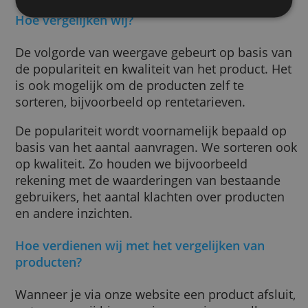
We gebruiken cookies om inhoud en advertenties
invloed op onze reviews. Deze worden
te personaliseren en om ons verkeer te analyseren.
geschreven door onze eigen redactie.
We delen ook informatie over uw gebruik van onze
site met onze advertentie- en analysepartners, die
Wij werken onder meer samen met de volg
deze kunnen combineren met andere informatie
aanbieders (in alfabetische volgorde):
die u aan hen heeft verstrekt of die zij hebben
verzameld door uw gebruik van hun diensten.
Privacybeleid
Knab
Lloyds Bank
ALLES ACCEPTEREN
Nationale-Nederlanden
Openbank
ALLES AFWIJZEN
Hoe vergelijken wij?
De volgorde van weergave gebeurt op basis
de populariteit en kwaliteit van het product.
is ook mogelijk om de producten zelf te