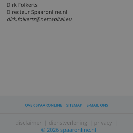
van het product, de sponsor.
Bij enkele producten ontvangen wij pas prov
als je het product daadwerkelijk gebruikt. Bi
andere aanbieders geldt een vergoeding pe
doorgeschakelde bezoeker.
Producten van sponsors staan bovenaan in
overzichten. Zo houden ze onze dienst gratis
Hoe waarborgen we onze onafhankelijkhei
We proberen met zo veel mogelijk aanbiede
afspraken te maken en de verschillen in
vergoeding klein te houden, om zo onze
onafhankelijkheid te waarborgen.
Dirk Folkerts