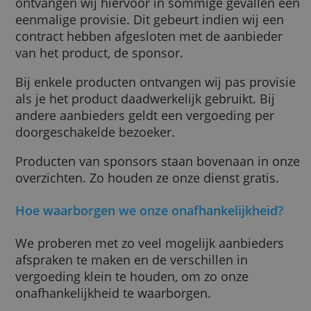
sorteren, bijvoorbeeld op rentetarieven.
De populariteit wordt voornamelijk bepaald
basis van het aantal aanvragen. We sortere
op kwaliteit. Zo houden we bijvoorbeeld
rekening met de waarderingen van bestaan
gebruikers, het aantal klachten over produc
en andere inzichten.
Hoe verdienen wij met het vergelijken van
producten?
Wanneer je via onze website een product afs
ontvangen wij hiervoor in sommige gevalle
eenmalige provisie. Dit gebeurt indien wij e
contract hebben afgesloten met de aanbied