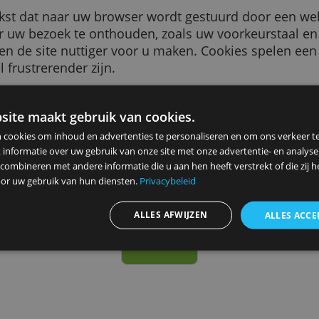
tukje tekst dat naar uw browser wordt gestuurd
tie over uw bezoek te onthouden, zoals uw voor
jker en de site nuttiger voor u maken. Cookie
et veel frustrerender zijn.
r vele doeleinden. We gebruiken ze om bijvoor
s die u ziet relevanter voor u te maken, te te
ze website maakt gebruik van cookies.
en bij het aanmelden voor onze diensten, om 
ebruiken cookies om inhoud en advertenties te personaliseren en
n
herinneren.
elen ook informatie over uw gebruik van onze site met onze advert
 kunnen combineren met andere informatie die u aan hen heeft ver
ameld door uw gebruik van hun diensten.
Privacybeleid
Advertenties personaliseren
ALLES AFWIJZEN