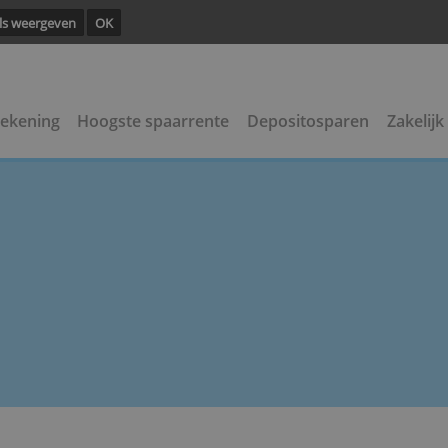
ng.
Details weergeven
OK
 spaarrekening
Hoogste spaarrente
Depositosp