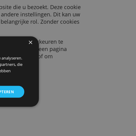
 door een website die u bezoekt. Deze cookie
keurstaal en andere instellingen. Dit kan uw
s spelen een belangrijke rol. Zonder cookies
×
beeld uw veilig zoeken voorkeuren te
llen hoeveel bezoekers we op een pagina
uw gegevens te beschermen, of om
 om ons verkeer te analyseren.
entie- en analysepartners, die
strekt of die zij hebben
ALLES ACCEPTEREN