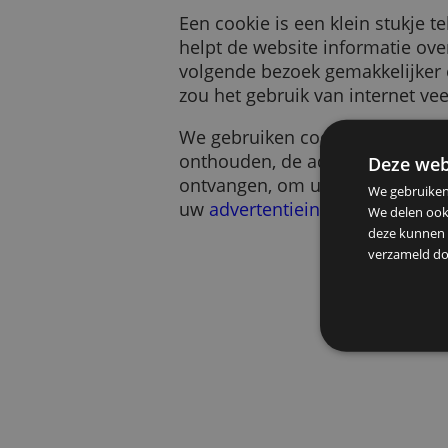
Een cookie is een klein s
helpt de website informa
volgende bezoek gemakkeli
zou het gebruik van intern
We gebruiken cookies voo
onthouden, de advertentie
De
ontvangen, om u te help
We g
uw
advertentieinstellinge
We d
deze
verz