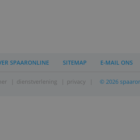
OVER SPAARONLINE
SITEMAP
E
isclaimer
|
dienstverlening
|
privacy
|
© 