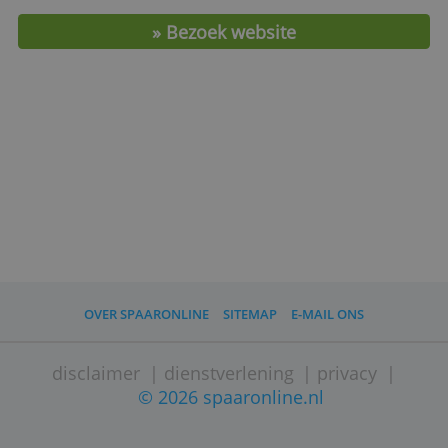
Maximale rente
1,60 %
Minimaal inleggen
€ 1,-
Voorwaarden
Nee
Garantie
Europees
Max. garantie
€ 100.000,-
Rente-uitkering
Jaarlijks
» Bezoek website