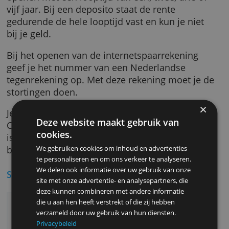
De rente op deze internetspaarrekening is
variabel. Wil je liever een vaste rente? Dan k
je vanuit de internetspaarrekening een depos
openen met een looptijd van één, twee, drie 
vijf jaar. Bij een deposito staat de rente
gedurende de hele looptijd vast en kun je nie
bij je geld.
Bij het openen van de internetspaarrekening
geef je het nummer van een Nederlandse
tegenrekening op. Met deze rekening moet je
stortingen doen.
Je spaargeld is beschermd door de Belgische
Deze website maakt gebruik van
Collectieve Garantieregeling. Sparen bij Arge
cookies.
is daardoor net zo veilig als bij een Nederla