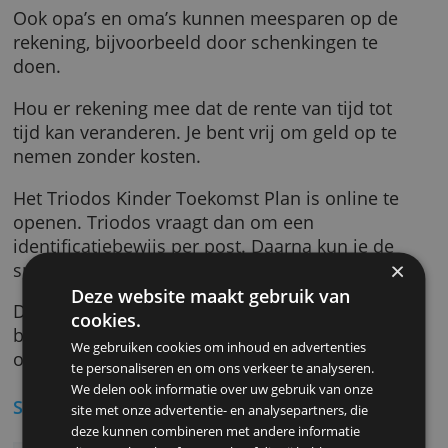
Tot de 11e verjaardag van het kind kun je
beginnen met deze rekening. Vervolgens kun 
doorsparen tot hij of zij 18 wordt en zelf
eigenaar wordt van het geld.
Ook opa’s en oma’s kunnen meesparen op d
rekening, bijvoorbeeld door schenkingen te
doen.
Hou er rekening mee dat de rente van tijd tot
tijd kan veranderen. Je bent vrij om geld op t
nemen zonder kosten.
Het Triodos Kinder Toekomst Plan is online t
openen. Triodos vraagt dan om een
identificatiebewijs per post. Daarna kun je d
spaarrekening activeren en gebruiken.