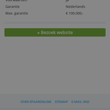
Rente en kenmerken
Maximale rente
1,65 %
Basisrente
1,45 %
Bonusrente
0,20 %
Rente-uitkering
Jaarlijks
Minimaal inleggen
€ 1,-
Voorwaarden
Ja
Garantie
Nederlands
Max. garantie
€ 100.000,-
» Bezoek website