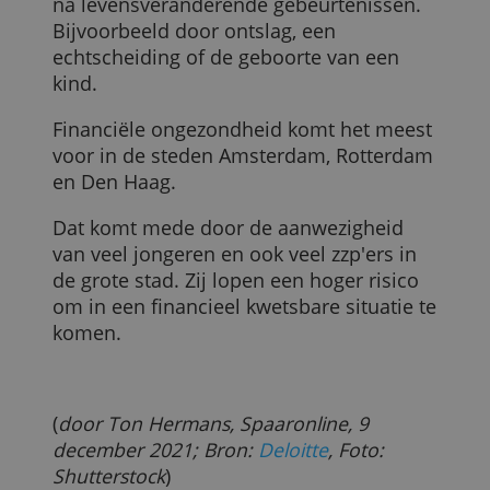
Mannen lijken financieel gezonder dan
vrouwen. Ze hebben niet alleen een
hoger inkomen en een grotere
spaarbuffer, ze hebben ook meer kennis
van financiële zaken en kunnen hun
toekomstige inkomen beter voorspellen.
Vrouwen voelen zich over het algemeen
onzekerder over geld.
En wie is dan financieel ongezond?
Uit het onderzoek blijkt dus ook dat de
helft van de Nederlanders financieel
kwetsbaar of zelfs ongezond is.
Financiële ongezondheid ontstaat vaak
na levensveranderende gebeurtenissen.