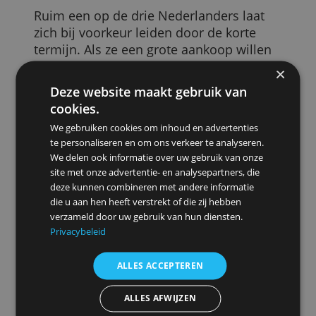
inkomen plots weg zou vallen. En 40
procent investeert een structureel
overschot aan inkomen niet.
Lange termijn wordt vaak genegeerd
Volgens de onderzoekers houdt
financiële gezondheid ook in dat je niet t
impulsief geld uitgeeft en rekening houd
met zowel de korte als lange termijn. Dat
laatste blijkt voor bijna iedereen moeilijk
Ruim een op de drie Nederlanders laat
zich bij voorkeur leiden door de korte
termijn. Als ze een grote aankoop willen
doen, lenen zij liever dan dat ze ervoor
sparen.