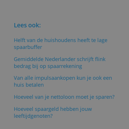
Bijvoorbeeld door ontslag, een
echtscheiding of de geboorte van een
kind.
Financiële ongezondheid komt het mees
voor in de steden Amsterdam, Rotterda
en Den Haag.
Dat komt mede door de aanwezigheid
van veel jongeren en ook veel zzp'ers in
de grote stad. Zij lopen een hoger risico
om in een financieel kwetsbare situatie t
komen.
(
door Ton Hermans, Spaaronline, 9
december 2021; Bron:
Deloitte
, Foto: