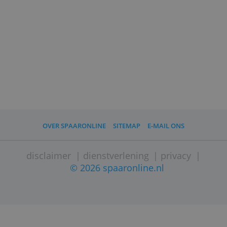
Shutterstock
)
Lees ook:
Helft van de huishoudens heeft te lage
spaarbuffer
Gemiddelde Nederlander schrijft flink
bedrag bij op spaarrekening
Van alle impulsaankopen kun je ook een
huis betalen
Hoeveel van je nettoloon moet je sparen