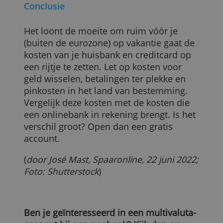
Rekenvoorbeeld met verschil in kosten
Peter gaat naar Ghana. Hij heeft een
bankrekening bij ASN en een ANWB Visa
Classic-creditcard. ASN brengt voor
betalingen in Ghana 30 cent per keer in
rekening en voor geld pinnen 4 euro.
Betalen met de ANWB-creditcard is
gratis, maar boven op de wisselkoers
komt wel een opslag van 2 procent. Geld
pinnen met de creditcard kost 4 procent
van het opgenomen bedrag.
Peter opent een account bij Wise. Hij kan
met zijn Wise-card een betaling van 100
Ghanese cedi doen voor 11,91 euro. Met
zijn ASN-pas kost dezelfde betaling 12,35