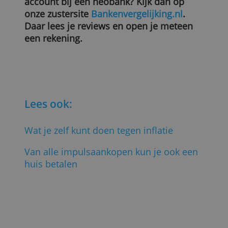
euro en met zijn ANWB Visa Classic Card
12,60 euro. Contant geld pinnen is met d
Wise-card tot 200 euro per maand gratis.
Conclusie
Het loont de moeite om ruim vóór je
(buiten de eurozone) op vakantie gaat de
kosten van je huisbank en creditcard op
een rijtje te zetten. Let op kosten voor
geld wisselen, betalingen ter plekke en
pinkosten in het land van bestemming.
Vergelijk deze kosten met de kosten die
een onlinebank in rekening brengt. Is het
verschil groot? Open dan een gratis
account.