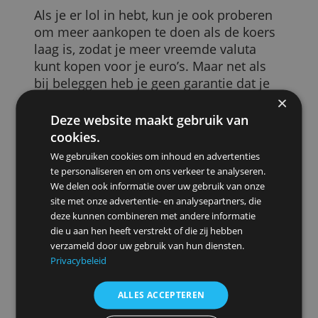
vakantieland kan een paar voordelen
hebben. Het geeft voorpret, je bouwt
alvast een spaarpotje op voor je vakantie
en je kunt met deze valuta straks zonder
extra kosten betalen op je bestemming.
Misschien kun je zelfs koersvoordeel
behalen door op tijd te beginnen met
geld opzijzetten. Stel je koopt iedere
maand voor een vast bedrag vreemde
valuta. Dan koop je de ene keer tegen
een lagere koers dan de andere keer. Zo
spreid je het koersrisico.
Als je er lol in hebt, kun je ook proberen
om meer aankopen te doen als de koers
laag is, zodat je meer vreemde valuta