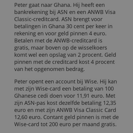
Na tien maanden heeft ze 10.000 Noorse
kronen waarvoor ze in totaal 989 euro
heeft betaald. Als Astrid op vakantie gaat
doet ze alle betalingen zonder
bijkomende kosten met haar bankpasje
van Revolut. Op dat moment kosten
10.000 Noorse kronen 1.045 euro. Ze
heeft dus 56 euro bespaard, oftewel 5,7
procent.
Als ze twee maanden later op vakantie
was gegaan, hadden 10.000 Noorse
kronen 958 euro gekost. Dan had ze dus
een verlies geleden van 31 euro, oftewel
een 3,1 procent.