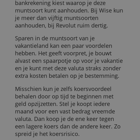
vast bedrag voor een transactie in het
buitenland. Contant geld pinnen is tot
200 euro per maand gratis bij deze beide
prijsvechters.
Sparen in een vreemde munt
Weet je al lang van tevoren dat je naar
een land buiten de eurozone gaat, dan
kun je ook alvast gaan sparen in deze
muntsoort. Een voorwaarde is dat je een
bankrekening kiest waarop je deze
muntsoort kunt aanhouden. Bij Wise kun
je meer dan vijftig muntsoorten
aanhouden, bij Revolut ruim dertig.
Sparen in de muntsoort van je