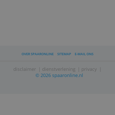
(
door José Mast, Spaaronline, 22 juni 2022
Foto: Shutterstock
)
Ben je geïnteresseerd in een multivaluta-
account bij een neobank? Kijk dan op
onze zustersite
Bankenvergelijking.nl
.
Daar lees je reviews en open je meteen
een rekening.
Lees ook: