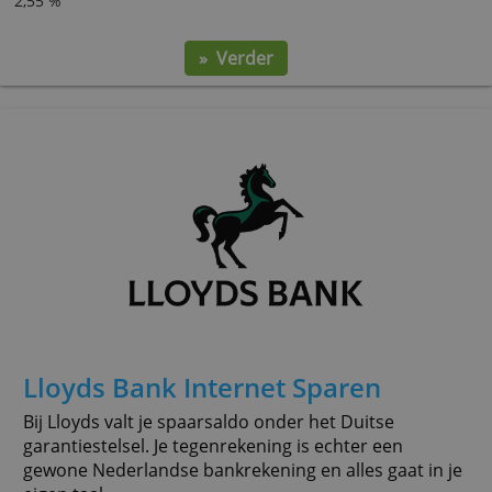
DHB S@veOnlinerekening
Open deze spaarrekening online met je eigen
bankrekening als tegenrekening. Eerste halfjaar e
welkomstrente over maximaal 50.000 euro.
Eerste 6 maanden met bonusrente voor nieuwe
spaarders
spaarrente
2,55 %
» Verder