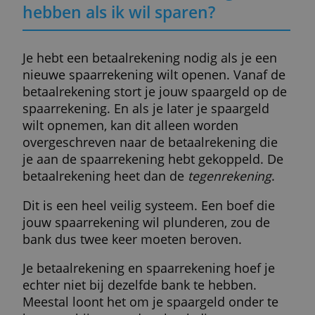
Nederlandse banken. Maar ook kleinere
banken als SNS, ASN en Knab leggen deze
verplichting sinds kort op.
Gelukkig zijn er nog steeds banken die de
spaarder volledig vrij laten, ook
Nederlandse. De belangrijkste van deze
banken tonen we je in bovenstaand
overzicht.
Je kunt bij al deze banken dus gewoon van
je eigen betaalrekening geld storten op ee
gratis spaarrekening. Bij de meeste van de
banken is het zelfs niet mogelijk om er een
betaalrekening te openen.
Lees ook: