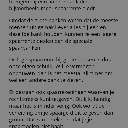
Waarom het slim is om bij een andere ban
te sparen
Moet ik een betaalrekening
hebben als ik wil sparen?
Je hebt een betaalrekening nodig als je een
nieuwe spaarrekening wilt openen. Vanaf 
betaalrekening stort je jouw spaargeld op 
spaarrekening. En als je later je spaargeld
wilt opnemen, kan dit alleen worden
overgeschreven naar de betaalrekening di
je aan de spaarrekening hebt gekoppeld. 
betaalrekening heet dan de
tegenrekening
.