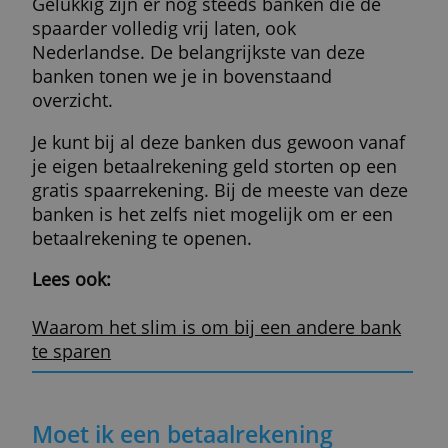
Beste spaarrente vind je niet bij j
huisbank
Na jaren van afwezigheid is de spaarrente 
2023 teruggekeerd. Sindsdien is het
belangrijk om goed te kijken welke
spaarrekening het meeste voor jou te bied
heeft.
Maar er is intussen wel iets veranderd.
Een groeiend aantal banken eist dat je ook
een betaalrekening bij ze opent als je wilt
sparen, maar nog geen klant bent.
Dit geldt bijvoorbeeld voor de drie grote