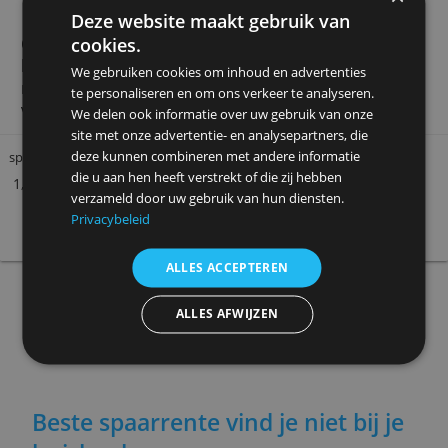
1,50 %
» Verder
Centraal Beheer Renteplus
Rekening