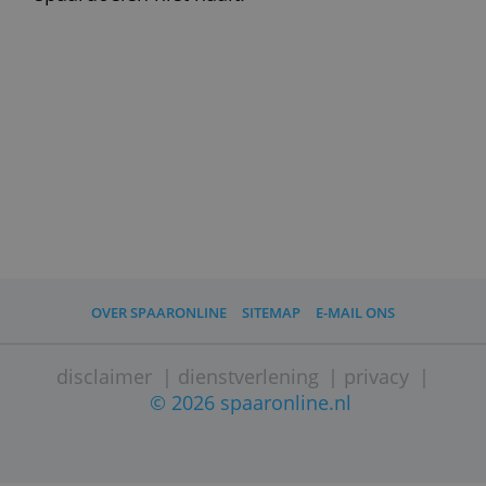
Dit is een heel veilig systeem. Een boef die
jouw spaarrekening wil plunderen, zou de
bank dus twee keer moeten beroven.
Je betaalrekening en spaarrekening hoef je
echter niet bij dezelfde bank te hebben.
Meestal loont het om je spaargeld onder t
brengen bij een andere bank die
bijvoorbeeld meer spaarrente biedt.
Omdat de grote banken weten dat de mee
mensen uit gemak liever alles bij een en
dezelfde bank houden, kunnen ze een lage
spaarrente bieden dan de speciale
spaarbanken.